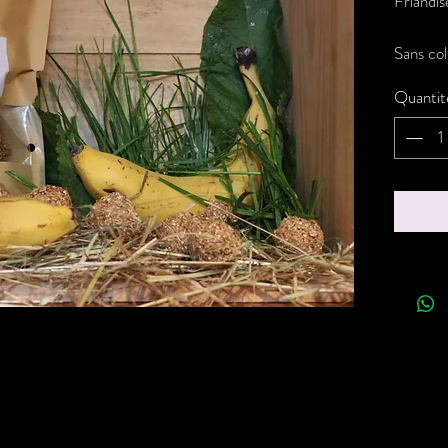
Friandi
Sans col
sucre aj
Quantit
Composit
bio, grai
Poid : 