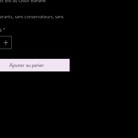
ses Bio au Goût Banane.
orants, sans conservateurs, sans
outé et sans arômes artificiels.
é
*
ion: banane bio, orge bio, avoine
nes de lin bio, miel bio.
160 grammes
Ajouter au panier