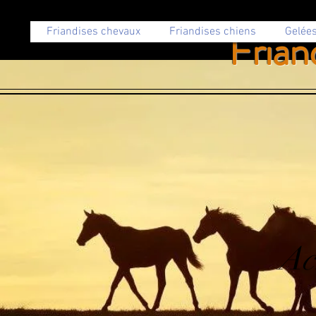
Frian
Friandises chevaux
Friandises chiens
Gelées
Ac