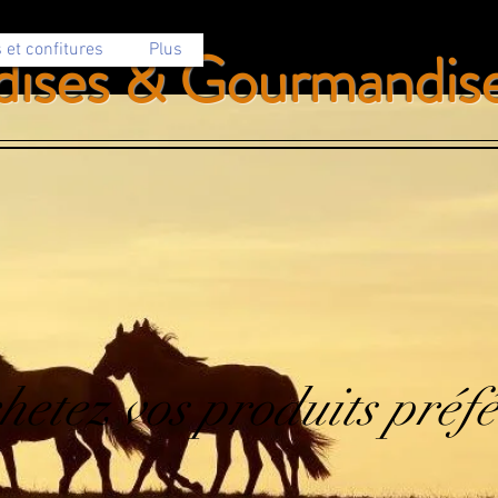
dises & Gourmandis
 et confitures
Plus
hetez vos produits préfé